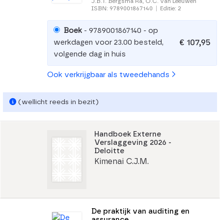
J.B.T. Bergsma Ra, O.C. van Leeuwen
ISBN: 9789001867140
|
Editie: 2
Boek
- 9789001867140 - op
€ 107,95
werkdagen voor 23.00 besteld,
volgende dag in huis
Ook verkrijgbaar als tweedehands
(wellicht reeds in bezit)
Handboek Externe
Verslaggeving 2026 -
Deloitte
Kimenai C.J.M.
De praktijk van auditing en
assurance