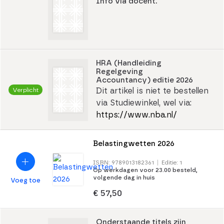
Info via docent.
HRA (Handleiding
Regelgeving
Accountancy) editie 2026
Verplicht
Dit artikel is niet te bestellen
via Studiewinkel, wel via:
https://www.nba.nl/
Belastingwetten 2026
ISBN: 9789013182361
|
Editie: 1
Op werkdagen voor 23.00 besteld,
volgende dag in huis
Voeg toe
€ 57,50
Onderstaande titels zijn