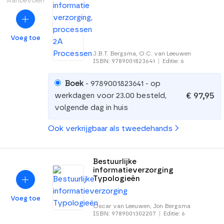
Aanbevolen
Voeg toe
J.B.T. Bergsma, O.C. van Leeuwen
ISBN: 9789001823641
|
Editie: 6
Boek
- 9789001823641 - op
€ 97,95
werkdagen voor 23.00 besteld,
volgende dag in huis
Ook verkrijgbaar als tweedehands
Bestuurlijke
informatieverzorging
Typologieën
Voeg toe
Oscar van Leeuwen, Jon Bergsma
ISBN: 9789001302207
|
Editie: 6