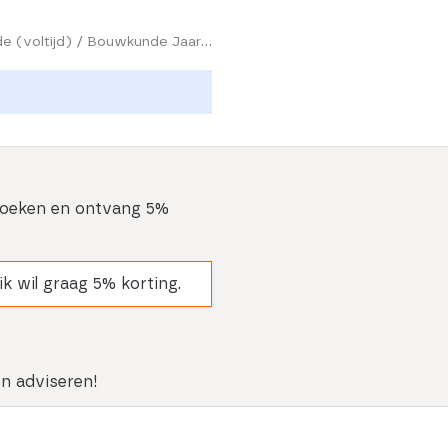
HAN University of Applied Sciences / Arnhem / 2026 - 2027 / Bachelor / Bouwkunde / Bouwkunde (voltijd) / Bouwkunde Jaar 1 Havo/VWO
eboeken en ontvang 5%
ik wil graag 5% korting.
en adviseren!