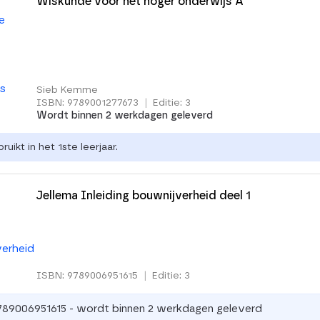
Wiskunde voor het hoger onderwijs A
Sieb Kemme
ISBN: 9789001277673
|
Editie: 3
Wordt binnen 2 werkdagen geleverd
uikt in het 1ste leerjaar.
Jellema Inleiding bouwnijverheid deel 1
ISBN: 9789006951615
|
Editie: 3
789006951615 - wordt binnen 2 werkdagen geleverd