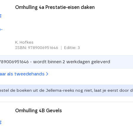
Omhulling 4a Prestatie-eisen daken
K. Hofkes
ISBN: 9789006951646
|
Editie: 3
789006951646 - wordt binnen 2 werkdagen geleverd
baar als tweedehands
estel de boeken uit de Jellema-reeks nog niet, laat je eerst door
Omhulling 4B Gevels