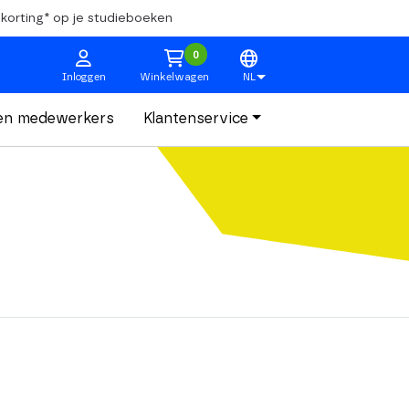
korting* op je studieboeken
0
Inloggen
Winkelwagen
NL
en medewerkers
Klantenservice