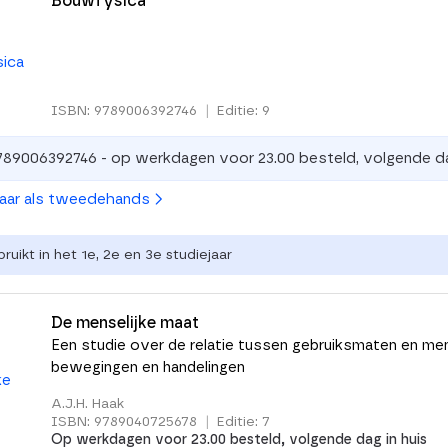
Bouwfysica
ISBN: 9789006392746
|
Editie: 9
789006392746 - op werkdagen voor 23.00 besteld, volgende da
baar als tweedehands
uikt in het 1e, 2e en 3e studiejaar
De menselijke maat
Een studie over de relatie tussen gebruiksmaten en men
bewegingen en handelingen
A.J.H. Haak
ISBN: 9789040725678
|
Editie: 7
Op werkdagen voor 23.00 besteld, volgende dag in huis