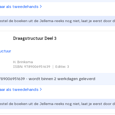
baar als tweedehands
estel de boeken uit de Jellema-reeks nog niet, laat je eerst door
Draagstructuur Deel 3
H. Brinksma
ISBN: 9789006951639
|
Editie: 3
789006951639 - wordt binnen 2 werkdagen geleverd
baar als tweedehands
estel de boeken uit de Jellema-reeks nog niet, laat je eerst door